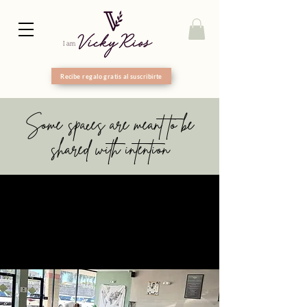
Recibe regalo gratis al suscribirte
Some spaces are meant to be
shared with intention