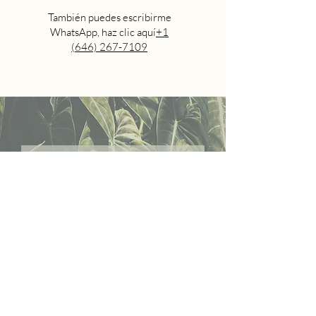
También puedes escribirme
WhatsApp, haz clic aquí
+1
(646) 267-7109
Únete a nuestra tribu. Suscríbete
ahora.
Sign up and
get a template
created to assist you in building
your habits.
Nombre
Email: